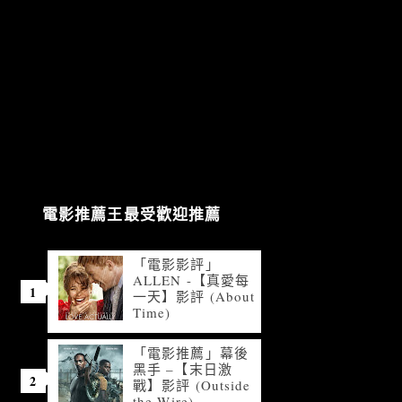
電影推薦王最受歡迎推薦
「電影影評」
ALLEN -【真愛每
一天】影評 (About
Time)
「電影推薦」幕後
黑手 –【末日激
戰】影評 (Outside
the Wire)