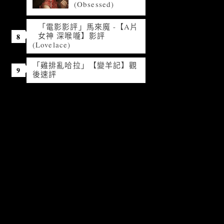
(Obsessed)
「電影影評」馬來魔 -【A片
女神 深喉嚨】影評
(Lovelace)
「雞排亂哈拉」【變羊記】觀
後速評