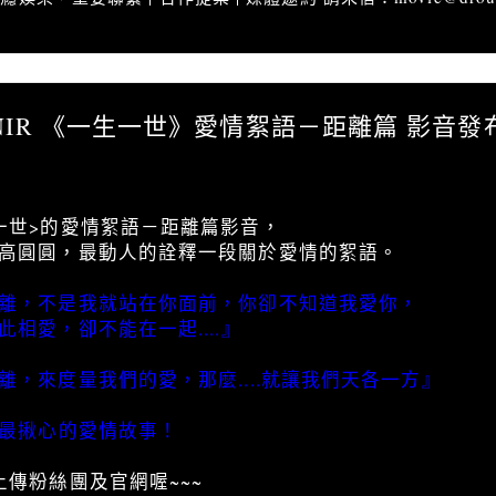
ROUPNIR 《一生一世》愛情絮語－距離篇 影音發布
NIR 《一生一世》愛情絮語－距離篇 影音發
一世>的愛情絮語－距離篇影音，
高圓圓，最動人的詮釋一段關於愛情的絮語。
離，不是我就站在你面前，你卻不知道我愛你，
相愛，卻不能在一起....』
離，來度量我們的愛，那麼....就讓我們天各一方』
秋最揪心的愛情故事！
上傳粉絲團及官網喔~~~