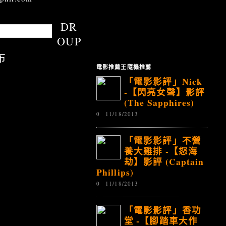
DR
OUP
布
電影推薦王隨機推薦
「電影影評」Nick
-【閃亮女聲】影評
(The Sapphires)
0
11/18/2013
「電影影評」不營
養大雞排 -【怒海
劫】影評 (Captain
Phillips)
0
11/18/2013
「電影影評」香功
堂 -【腳踏車大作