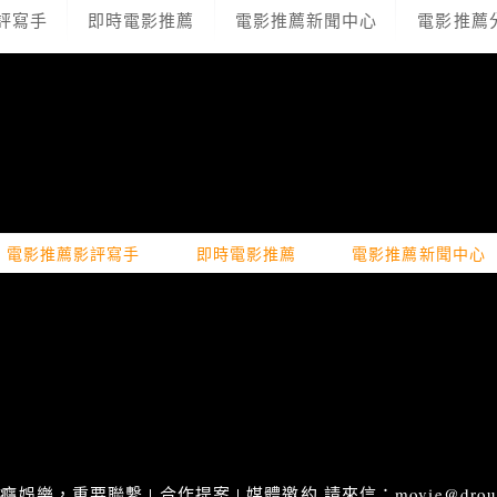
評寫手
即時電影推薦
電影推薦新聞中心
電影推薦
電影推薦影評寫手
即時電影推薦
電影推薦新聞中心
娛樂，重要聯繫 | 合作提案 | 媒體邀約 請來信：movie@droupn