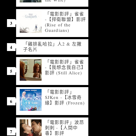
「電影影評」雀雀
-【捍衛聯盟】影評
(Rise of the
Guardians)
「雞排亂哈拉」人2 & 左撇
子名片
「電影影評」雀雀
-【我想念我自己】
影評 (Still Alice)
「電影影評」
SJKen -【冰雪奇
緣】影評 (Frozen)
「電影影評」波昂
刺刺 -【人間中
毒】影評