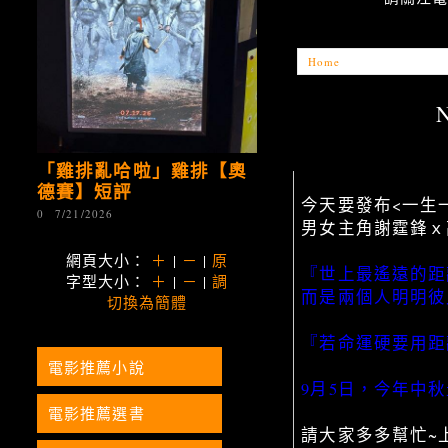
Home
»
Unlabelled
»
D
「雞排亂哈啦」雞排【奧
德賽】短評
今天要發布<一生
0
7/21/2026
男女主角謝霆鋒ｘ
網頁大小：
＋
|
－
|
原
『世上最遙遠的距
字型大小：
＋
|
－
|
調
而是兩個人明明彼此
切換為簡體
『若命運硬要用距
電影推薦小說
9月5日，今年中
電影推薦選書
請大家多多幫忙~