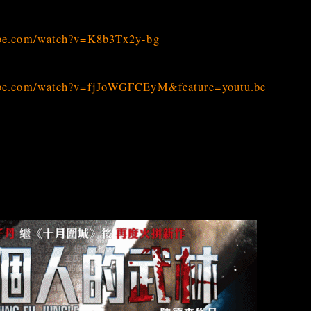
ube.com/watch?v=K8b3Tx2y-bg
ube.com/watch?v=fjJoWGFCEyM&feature=youtu.be
限公司
ainment Co., Ltd.