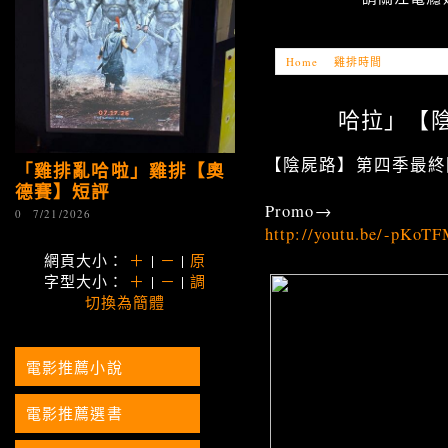
Home
»
雞排時間
»
「雞排亂哈
哈拉」【陰屍
【陰屍路】第四季最終
「雞排亂哈啦」雞排【奧
德賽】短評
Promo→
0
7/21/2026
http://youtu.be/-pKoT
網頁大小：
＋
|
－
|
原
字型大小：
＋
|
－
|
調
切換為簡體
電影推薦小說
電影推薦選書