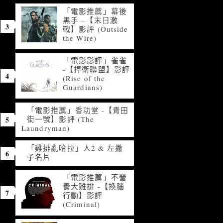
「電影推薦」幕後
黑手 –【末日激
戰】影評 (Outside
the Wire)
「電影影評」雀雀
-【捍衛聯盟】影評
(Rise of the
Guardians)
「電影推薦」香功堂 -【青田
街一號】影評 (The
Laundryman)
「雞排亂哈拉」人2 & 左撇
子名片
「電影推薦」不營
養大雞排 -【換腦
行動】影評
(Criminal)