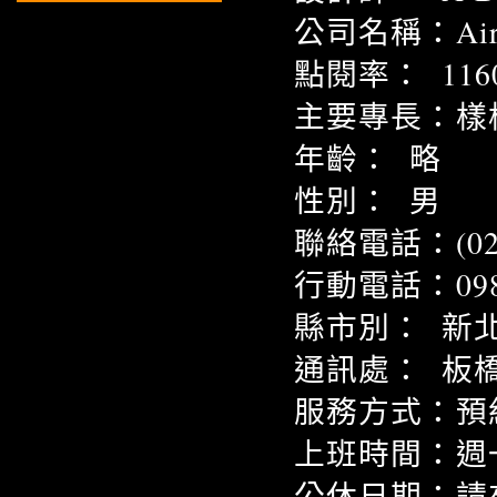
公司名稱：Air
點閱率：
116
主要專長：樣
年齡：
略
性別：
男
聯絡電話：(02)
行動電話：0988
縣市別：
新
通訊處：
板橋
服務方式：預
上班時間：週一~
公休日期：請