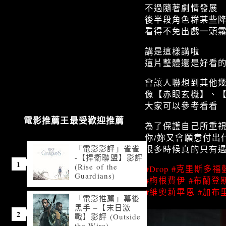
不過隨著劇情發展
後半段角色群某些
看得不免出戲一頭
講是這樣講啦
這片整體還是好看
會讓人聯想到其他
像【赤眼玄機】、
大家可以參考看看
電影推薦王最受歡迎推薦
為了保護自己所重
你/妳又會願意付出
「電影影評」雀雀
很多時候真的只有
-【捍衛聯盟】影評
(Rise of the
#Drop
#克里斯多福
Guardians)
#梅根費伊
#布蘭登
#維奧莉畢恩
#加布
「電影推薦」幕後
黑手 –【末日激
戰】影評 (Outside
the Wire)