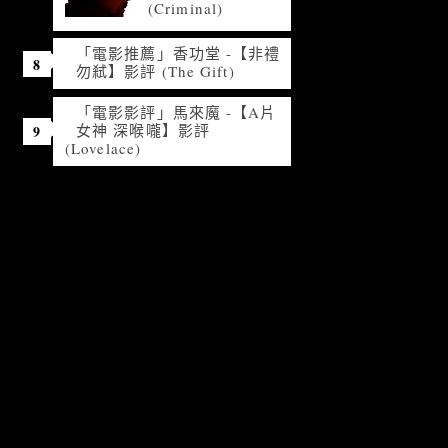
(Criminal)
「電影推薦」香功堂 -【非禮
勿弒】影評 (The Gift)
「電影影評」馬來魔 -【A片
女神 深喉嚨】影評
(Lovelace)