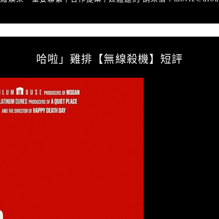
排亂哈啦」雞排【無線殺機】短評
哈啦」雞排【無線殺機】短評