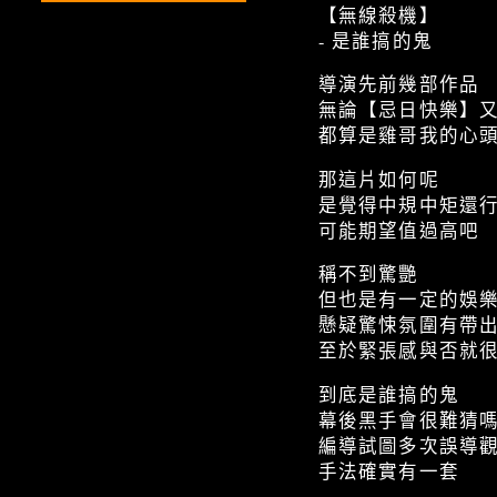
【無線殺機】
- 是誰搞的鬼
導演先前幾部作品
無論【忌日快樂】
都算是雞哥我的心
那這片如何呢
是覺得中規中矩還
可能期望值過高吧
稱不到驚艷
但也是有一定的娛
懸疑驚悚氛圍有帶
至於緊張感與否就
到底是誰搞的鬼
幕後黑手會很難猜
編導試圖多次誤導
手法確實有一套