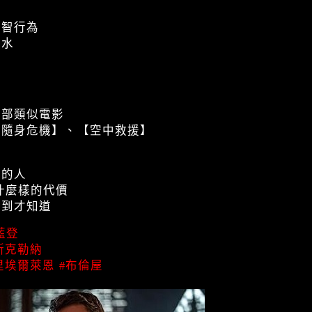
降智行為
霧水
的
幾部類似電影
【隨身危機】、【空中救援】
視的人
什麼樣的代價
遇到才知道
藍登
斯克勒納
里埃爾萊恩
#布倫屋