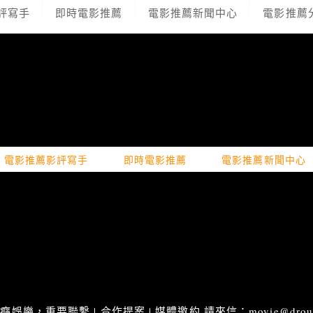
評寫手
即時電影推薦
電影推薦新聞中心
電影推薦
電影推薦影評寫手
即時電影推薦
電影推薦新聞中心
娛樂，重要聯繫 | 合作提案 | 媒體邀約 請來信：movie@droupn