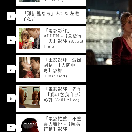
「雞排亂哈拉」人2 & 左撇
子名片
「電影影評」
ALLEN -【真愛每
一天】影評 (About
Time)
「電影影評」波昂
刺刺 -【人間中
毒】影評
(Obsessed)
「電影影評」雀雀
-【我想念我自己】
影評 (Still Alice)
「電影推薦」不營
養大雞排 -【換腦
行動】影評