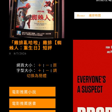
Home
»
雞排時間
»
「雞
「雞排亂哈啦」雞排【蜘
蛛人：重生日】短評
0
8/7/2026
網頁大小：
＋
|
－
|
原
字型大小：
＋
|
－
|
調
切換為簡體
電影推薦小說
電影推薦選書