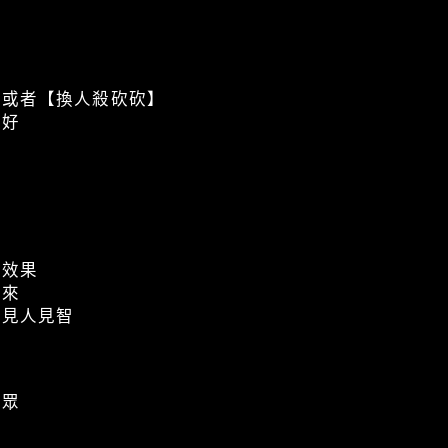
又或者【換人殺砍砍】
頭好
行
樂效果
出來
很見人見智
嗎
觀眾