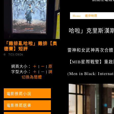
Home
»
雞排時間
»
「雞排亂哈
哈啦」克里斯漢斯沃【M
「雞排亂哈啦」雞排【奧
德賽】短評
雷神和女武神再次合體
0
7/21/2026
【MIB星際戰警】重啟
網頁大小：
＋
|
－
|
原
字型大小：
＋
|
－
|
調
(Men in Black: Inter
切換為簡體
電影推薦小說
電影推薦選書