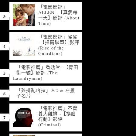
「電影影評」
ALLEN -【真愛每
一天】影評 (About
Time)
「電影影評」雀雀
-【捍衛聯盟】影評
(Rise of the
Guardians)
「電影推薦」香功堂 -【青田
街一號】影評 (The
Laundryman)
「雞排亂哈拉」人2 & 左撇
子名片
「電影推薦」不營
養大雞排 -【換腦
行動】影評
(Criminal)