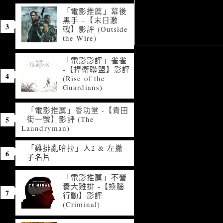
「電影推薦」幕後
黑手 –【末日激
戰】影評 (Outside
the Wire)
「電影影評」雀雀
-【捍衛聯盟】影評
(Rise of the
Guardians)
「電影推薦」香功堂 -【青田
街一號】影評 (The
Laundryman)
「雞排亂哈拉」人2 & 左撇
子名片
「電影推薦」不營
養大雞排 -【換腦
行動】影評
(Criminal)