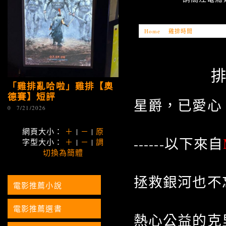
Home
»
雞排時間
»
「雞排亂哈
排
「雞排亂哈啦」雞排【奧
德賽】短評
星爵，已愛心
0
7/21/2026
網頁大小：
＋
|
－
|
原
------以下來自
字型大小：
＋
|
－
|
調
切換為簡體
拯救銀河也不
電影推薦小說
電影推薦選書
熱心公益的克里斯