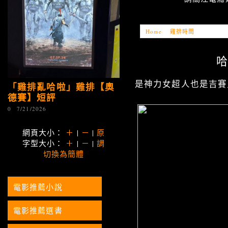
Home
»
雞排時間
»
「雞排亂哈
哈
是神力女超人也是吉賽兒
「雞排亂哈啦」雞排【奧
德賽】短評
0
7/21/2026
網頁大小：
＋
|
－
|
原
字型大小：
＋
|
－
|
調
切換為簡體
電影推薦小說
電影推薦選書