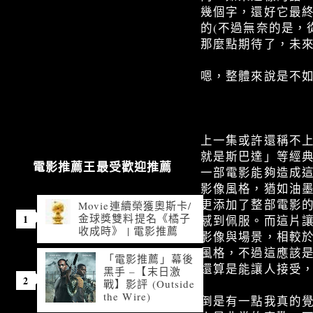
幾個字，還好它最終
的(不過無奈的是，
那麼點期待了，未
嗯，整體來說是不
上一集或許還稱不
就是斯巴達」等經典
電影推薦王最受歡迎推薦
一部電影能夠造成
影像風格，猶如油
更添加了整部電影
Movie連續榮獲奧斯卡/
金球獎雙料提名《橘子
感到佩服。而這片
收成時》 | 電影推薦
影像與場景，相較
風格，不過這應該
「電影推薦」幕後
還算是能讓人接受
黑手 –【末日激
戰】影評 (Outside
the Wire)
倒是有一點我真的