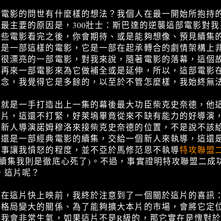
部電影的問世有什麼樣的想法？我個人在最一開始所抱持
最主要的原因是，300壯士：斯巴達的逆襲這部電影對
些電影看完之後，你會期待、或是能夠想像、預見續集的
不是一部這樣的電影，它是一部在起承轉合的劇情架構上
得很漂亮的一部電影，對我來說，隨著電影的落幕，這個
要再來一部電影來為它做補全或是延伸，所以，這部電影
觀念，我覺得它是多餘的，以至於不管怎麼樣，我始終無
，就是一手打造出上一集的幕後最大功臣柴克史奈德，他
製片，這還不打緊，好萊塢畢竟從來不缺有能力的好導演
的新人導演諾姆穆洛來接柴克史奈德的位置，不是說不該
且還是一部經典電影的續集，交給一個新人來執導，這還
件事讓我憤怒的程度，並不亞於馬修范恩不執導
特攻聯盟
續集我則是徹底心死了)。不過，事實證明特攻聯盟二成
，這片呢？
，在這片快上映前，我終於注意到了一個關於這片的喜訊
為格局變大的關係、為了能夠擴大本片的市場，會將它定
我會非常生氣，如果這片不是R級的，那它實在是愧對於片