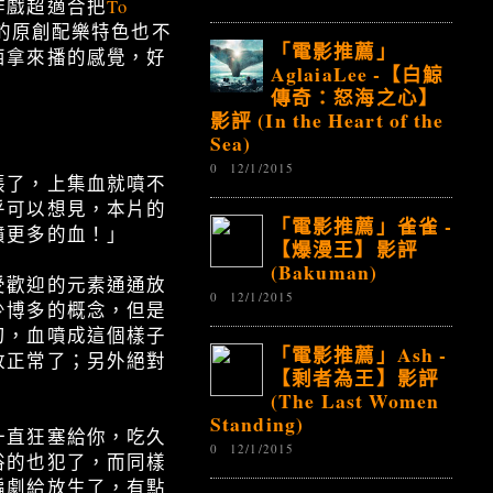
作戲超適合把
To
的原創配樂特色也不
「電影推薦」
西拿來播的感覺，好
AglaiaLee -【白鯨
傳奇：怒海之心】
影評 (In the Heart of the
Sea)
0
12/1/2015
張了，上集血就噴不
乎可以想見，本片的
「電影推薦」雀雀 -
噴更多的血！」
【爆漫王】影評
(Bakuman)
受歡迎的元素通通放
0
12/1/2015
少博多的概念，但是
刀，血噴成這個樣子
「電影推薦」Ash -
放正常了；另外絕對
【剩者為王】影評
(The Last Women
Standing)
一直狂塞給你，吃久
0
12/1/2015
俗的也犯了，而同樣
編劇給放生了，有點