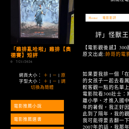
Home
»
電影影評
»
「電影
評」怪獸王 -【
【電影觀後感】30
「雞排亂哈啦」雞排【奧
原文出處:
帥哥的電
德賽】短評
0
7/21/2026
如果要我排一個「
網頁大小：
＋
|
－
|
原
的女孩子一起去看
字型大小：
＋
|
－
|
調
較客觀一點的名單上
切換為簡體
電影院看300壯士
離小學、才進入國
電影推薦小說
年的暑假，我正好
此到了隔年，我的
電影推薦選書
我可能得要去翻一
2007年的話，我