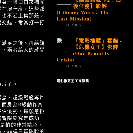
靠著一堆口白來補完
後任務】影評
是在演什麼，這些都
(Library Wars：The
片也不若上集那般，
Last Mission)
戲交錯，常常打一打
0
11/30/2015
「電影推薦」橘貓 -
底滿足之後、再給觀
【危機女王】影評
了，兩者給人的感覺
(Our Brand Is
Crisis)
0
11/30/2015
電影推薦王工商服務
這片了。
喉島、超級戰艦等片
，而身為R級動作片
不佔優勢，還願意挑
的冒險終究是成功
說是拍的非常精彩，
面，非得靠電影院的