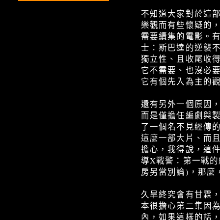
不知道大家對於這
樂觀而有些懷疑的，
需要續集的電影。有
士：斯巴達的逆襲
獨立性、且收尾收
它不需要、也沒必
它有個先入為主的
還有另外一個原因
而是僅擔任編劇與
了一個名不見經傳
這麼一部大片、而
擔心，我得說，這
導X戰警：第一戰的
房另當別論)，那麼
久旱終究會有甘霖
本很擔心第二集因
內，如果這樣的話，