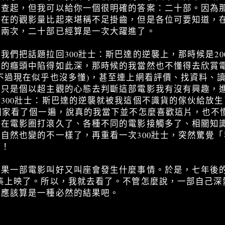
從查起，但我可以給你一個很明確的答案：二十部。因為
現在的觀影量比起來堪稱不足掛齒，但是各位可要知道，
一兩次，二十部已經算是一次大躍進了。
我們把話題拉回300壯士：斯巴達的逆襲上，那時候是20
影的癮頭中陷得如此深，那時候的我當然也不懂得去欣賞
不過現在似乎也沒多懂)，甚至連上網看評價、找資料、
，只是個以超主觀的心態去判斷這部電影我有沒有興趣，
300壯士：斯巴達的逆襲就被我這個不識貨的傢伙給放
回家看了個一遍，說真的我當下並不怎麼喜歡這片，也不
後在電影圈打滾久了、各種不同的電影接觸多了、相關知
自然也變的不一樣了，再重看一次300壯士，突然驚覺
吧！
果一部電影叫好又叫座會發生什麼事情。於是，七年後的
集上映了。所以，我就去看了。不管怎麼說，一部自己深
那應該算是一種必然的結果吧。