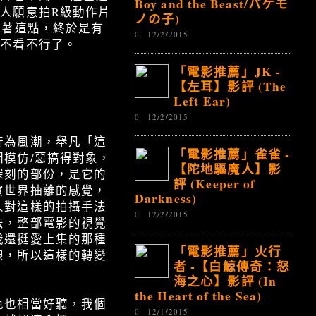
Boy and the Beast/バケモ
人願意拍R級動作片
ノの子)
衝著這點，終於是有
0
12/2/2015
，不看不行了。
「電影推薦」JK -
【左耳】影評 (The
Left Ear)
0
12/2/2015
蔚為風潮，舉凡「這
「電影推薦」雀雀 -
模仿/惡搞得對象，
【陀地驅魔人】影
深刻的部份，是它的
評 (Keeper of
實世界抽離的感覺，
Darkness)
人對這樣的拍攝手法
0
12/2/2015
法，整部電影的視覺
我還挺愛上集的那種
「電影推薦」火行
線，所以這樣的轉變
者 -【白鯨傳奇：怒
海之心】影評 (In
the Heart of the Sea)
色也相當好聽，我個
0
12/1/2015