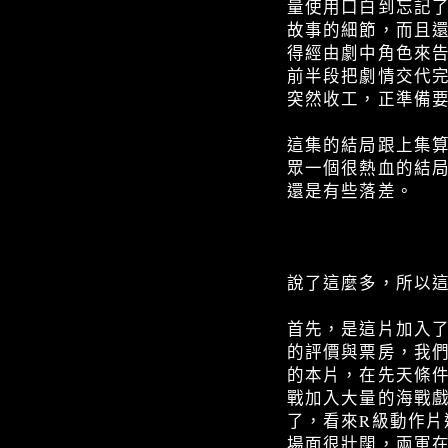
量使用口白到忘記
故事的細節，而且
得經由劇中角色來
前半段把劇情交代
突然收工，正準備
這集的結局跟上集
眾一個很熱血的結
還是有些落差。
說了這麼多，所以
首先，是這片加入
的評價與票房，我
的本片，在先天條
戰加入大量的海戰
了，看來R級動作
場面很壯闊，兩軍