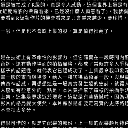
還是被拍成了R級的，真是令人感動，這個世界上還是有
從近期電影的票房看來，已經沒什麼人願意看了)，我就
來要看到R級動作片的機會看來是只會越來越少，要珍惜
如一啦，但是也不會跌上集的股，算是值得推薦了。
上是在技術上有革命性的影響力，但它確實在一段時間內
台詞、還有動作場面的拍攝風格，都成了當時許多人爭相
這樣子的話題性，就代表它已經成功了。上集最令我印象
墨畫一般的畫面與場景，給人一種彷彿藝術品一般，與現
的傳奇神話感，再想想這是一場真實發生過的史詩，就讓
讓人感到有些意外的一點是，本片竟捨棄了這樣的拍攝手
於上集，這集是更趨近於現實。這點是有些遺憾啦，因為
是影片的格局變大使然，本片顯然是想要走寫實的史詩路
，不會扣太多分。
覺得很可惜的，就是它配樂的部份，上一集的配樂頗具特