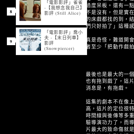
「電影影評」雀雀
過度呆板。還有一
-【我想念我自己】
不是沒有，但是實在
影評 (Still Alice)
的床戲都找的到，
們只好拍了」這種
「電影影評」喬小
夫 -【末日列車】
真是奇怪，難道開
影評
者至少「把動作戲
(Snowpiercer)
最後也是最大的一
也有拖到戲了，這
消息是，有拖戲。
這集的劇本不在像
高，這片的定位很
時間線與後傳等多
驗導演功力了，而
片最大的致命傷就