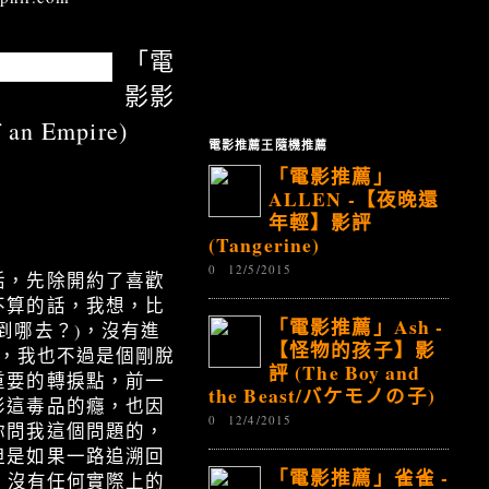
「電
影影
n Empire)
電影推薦王隨機推薦
「電影推薦」
ALLEN -【夜晚還
年輕】影評
(Tangerine)
0
12/5/2015
話，先除開約了喜歡
不算的話，我想，比
「電影推薦」Ash -
到哪去？)，沒有進
【怪物的孩子】影
年，我也不過是個剛脫
評 (The Boy and
重要的轉捩點，前一
the Beast/バケモノの子)
影這毒品的癮，也因
0
12/4/2015
你問我這個問題的，
但是如果一路追溯回
「電影推薦」雀雀 -
，沒有任何實際上的