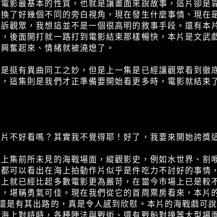
了電影最基本的性質，也就是讓畫面來說故事，這片卻是
還換了好幾個不同的旁白視角，現在發生什麼事情、現在
告訴觀眾，我想這並不是一個很高明的敘事手段。還有本
完，後面開打就一路打到電影結束那樣暢快，本片是文武
要興奮起來、情緒就被澆熄了。
算是挺有異曲同工之妙，但是上一集是已經讓觀眾看到徹
局，這集則是我們才正準備要開始看更多時，電影就結束
這片不好看嗎？其實我不覺得耶！好了，我要來開始誇獎
了上集前所未見的海戰場面，縱觀影史，例如水世界、割
們都可以看出在海上拍動作片似乎是件吃力不討好的事情
件上就已經比起多數電影更為嚴苛，在當今市場上已是較
戲，堪稱勇氣可佳。現在我們從它的首周票房看來，本片
片還是有其出路的，真是令人感到欣慰。本片的海戰戲可
在海上對峙時，各種陣法與戰術、還有戰船對撞等大型場