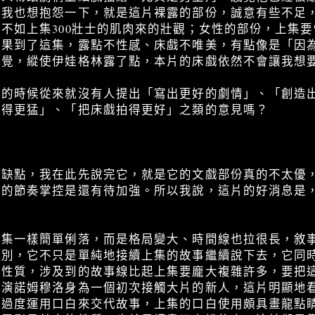
點我也想抱怨一下，就是這片裸露的部份，誠意有些不足
不如上集300壯士的肌肉來的壯觀；女性的部份，上集
結果到了這集，露點不性感、床戲不唯美，有點像是「因
感覺，縱使伊娃格林露了點，本片的床戲依然不會讓我想
會的時候從來就沒有人提出「寫出更好的劇情」、「創造
拍得更猛」、「把床戲拍得更好」之類的意見嗎？
個缺點，我在此先說完它，就是它的文戲部份真的不太優
片的節奏掌控是還有待加強。所以我說，這片的好消息是
上集一樣簡單俐落，而是格局變大、時間線也拉很長，敘
特別，它不只是單純地接續上集的故事繼續說下去，它同
重性質，涉及到的故事線比起上集要龐大複雜許多，要把
導演諾姆穆洛身為一個初次接觸大片的新人，這片明顯地
是過度運用口白來交代故事，上集的口白使用頗具畫龍點