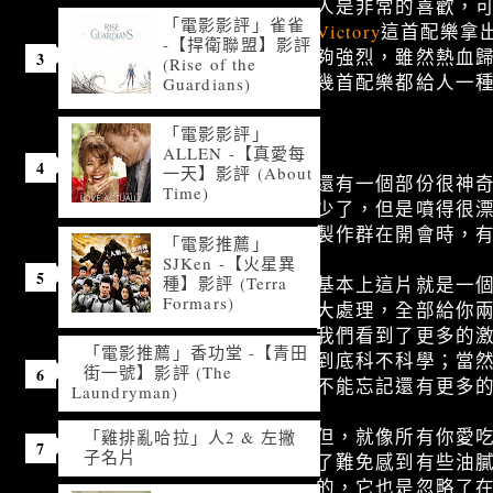
人是非常的喜歡，
「電影影評」雀雀
Victory
這首配樂拿
-【捍衛聯盟】影評
夠強烈，雖然熱血
(Rise of the
幾首配樂都給人一種
Guardians)
「電影影評」
ALLEN -【真愛每
一天】影評 (About
還有一個部份很神
Time)
少了，但是噴得很
製作群在開會時，
「電影推薦」
SJKen -【火星異
種】影評 (Terra
基本上這片就是一
Formars)
大處理，全部給你
我們看到了更多的
「電影推薦」香功堂 -【青田
到底科不科學；當
街一號】影評 (The
不能忘記還有更多
Laundryman)
但，就像所有你愛
「雞排亂哈拉」人2 & 左撇
子名片
了難免感到有些油
的，它也是忽略了