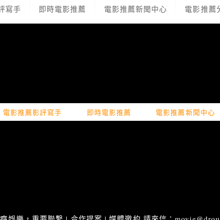
評寫手
即時電影推薦
電影推薦新聞中心
電影推薦
電影推薦影評寫手
即時電影推薦
電影推薦新聞中心
娛樂，重要聯繫 | 合作提案 | 媒體邀約 請來信：movie@droupn