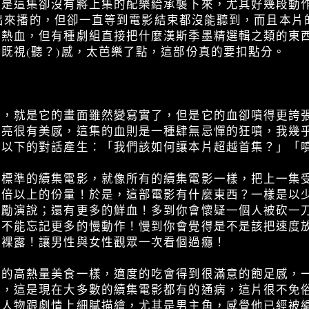
可是這集卻沒有將上集的配樂給承襲下來，尤其好幾段動
出來播的，但卻一直等到電影結束都沒能聽到，而且本片
歸熱血，但有種劇組直接把什麼漢斯季墨精選輯之類的東
既視(聽？)感，太芭樂了點，這部份真的要扣點分。
奇，就是它的畫面雖然變寫實了，但是它的血卻噴得更誇
漂亮很有美感，這集的血則是一種肆無忌憚的狂噴，我幾
有以下的對話產生：「我們該如何讓本片超越首集？」「
個標準的續集電影，就像所有的續集電影一樣，把上一集
兩倍以上的份量！於是，這部電影有什麼東西？一樣是以
激勵演說；還有更多的鮮血！多到你會懷疑一個人被砍一
然不能忘記更多的慢動作！慢到你會覺得是不是該把速度
的裸露！讓男性與女性觀眾一次看個過癮！
吃的高熱量美食一樣，適度的吃會得到很滿意的飽足感，
膩，這是現在大多數的續集電影都有的通病，這片很不免
在人物跟劇情上細膩描繪，尤其是男主角，感覺他已經被