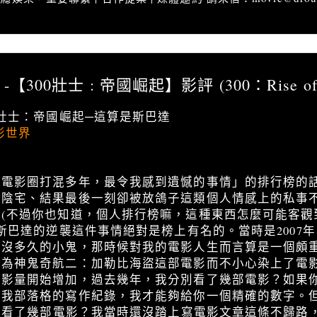
影評」怪獸王 -【300壯士 : 帝國崛起】影評 (300：Rise of an Empire)
300壯士 : 帝國崛起】影評 (300：Rise of a
0壯士：帝國崛起─這算是斯巴達
影世界
在電影圈打混多年，最令我感到遺憾的事情」的排行榜的
厲陰宅、結果最後一刻卻被放鴿子這類個人情感上的私事
(不過你也知道，個人排行榜嘛，這種東西怎麼可能客觀
：斯巴達的逆襲這件事情絕對是榜上有名的。當時是2007
中沒多久的小鬼，那時候對我的電影人生而言算是一個頗
因為神鬼奇航二：加勒比海盜這部電影而不小心染上了電
觀影量開始增加，過去幾年，我分別看了幾部電影？如果
下我部落格的寫作紀錄，我才能夠給你一個精確的數字。
那年看了幾部電影？我當時還沒踏上寫電影文章這條不歸路