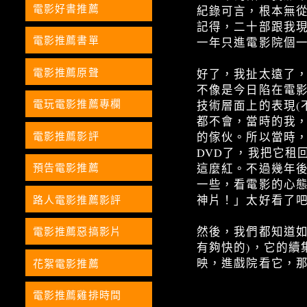
電影好書推薦
紀錄可言，根本無
記得，二十部跟我
電影推薦書單
一年只進電影院個
電影推薦原聲
好了，我扯太遠了，
不像是今日陷在電
電玩電影推薦專欄
技術層面上的表現(
都不會，當時的我
電影推薦影評
的傢伙。所以當時，
DVD了，我把它租
預告電影推薦
這麼紅。不過幾年
一些，看電影的心態
路人電影推薦影評
神片！」太好看了
電影推薦惡搞影片
然後，我們都知道如
有夠快的)，它的續
映，進戲院看它，
花絮電影推薦
電影推薦雞排時間