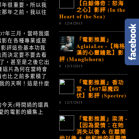
【白鯨傳奇：怒海
那年很重要，所以我
之心】影評 (In the
在那年之前，我以往
Heart of the Sea)
0
12/4/2015
07年三月，當時我還
「電影推薦」
電影在各種專業或是
AglaiaLee -【梅格
讀影評這些基本功我
漢的心靈鑰匙】影
進而決定要不要去看
評 (Manglehorn)
生了，甚至是之後它出
0
12/3/2015
懂這片為何在當時會
識也比之前多累積了
「電影推薦」香功
「我的天啊！這是什麼
堂 -【007惡魔四
伏】影評 (Spectre)
0
12/3/2015
今天(時間過的還真
愛的電影的續集上
「電影推薦」梁清 -
【因為愛情：在她
消失以後 & 在離開
他以後 & 他和她的孤獨情