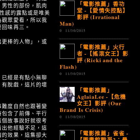
「電影推薦」香功
，男性的部份，肌肉
堂 -【愛情失控點】
要性感的露點或是唯美
影評 (Irrational
為觀眾愛看，所以我
Man)
要回味再三。
0
11/30/2015
出更棒的人物」，或
「電影推薦」火行
者 -【搖滾女王】影
評 (Ricki and the
Flash)
0
11/30/2015
，已經是有點小無聊
，有脫戲，這片的壞
「電影推薦」
AglaiaLee -【危機
女王】影評 (Our
事難度自然也跟著變
Brand Is Crisis)
時包含了前傳、平行
0
11/30/2015
這個故事說好就很考
看出他經驗不足，這
「電影推薦」雀雀 -
睛的效果，這集卻大
【圖書館戰爭2：最