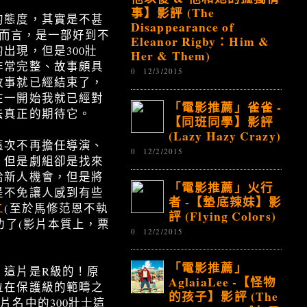
事】影評 (The
的態度，其實是不甚
Disappearance of
我而言，是一部好到不
Eleanor Rigby：Him &
出現，但是300壯
Her & Them)
非常完整、故事頗具
0
12/3/2015
故事就已經結束了，
在一開始我就已經對
「電影推薦」雀雀 -
法真正的期待它。
【同班同學】影評
(Lazy Hazy Crazy)
這次不再擔任導演、
0
12/2/2015
，但是劇組卻是找來
給新人機會，但是將
「電影推薦」火行
是不免讓人感到有些
者 -【墊底辣妹】影
二
(至於馬修范恩不執
評 (Flying Colors)
功了(影片本質上，票
0
12/2/2015
「電影推薦」
：這片是R級的！原
AglaiaLee -【怪物
位在保護級的範疇之
的孩子】影評 (The
名中的300壯士這