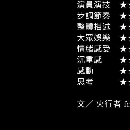
演員演技 ★
步調節奏 ★
整體描述 ★
大眾娛樂 ★
情緒感受 ★
沉重感 ★
感動 ★★
思考 ★★
文／ 火行者 fire