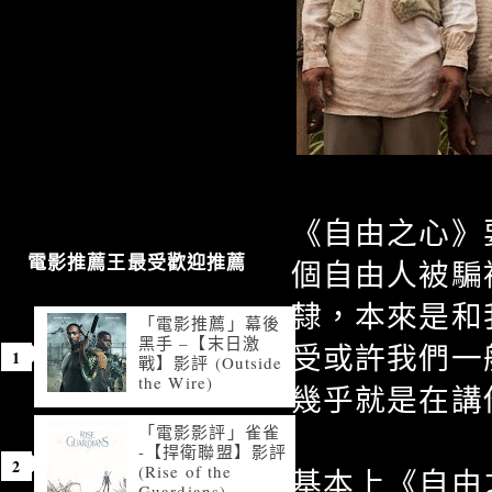
《自由之心》
電影推薦王最受歡迎推薦
個自由人被騙
隸，本來是和
「電影推薦」幕後
黑手 –【末日激
受或許我們一
戰】影評 (Outside
the Wire)
幾乎就是在講
「電影影評」雀雀
-【捍衛聯盟】影評
(Rise of the
基本上《自由
Guardians)