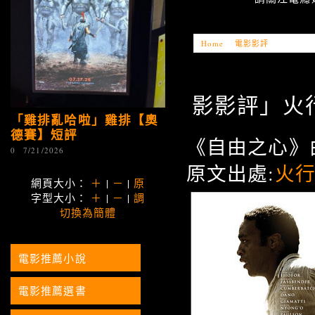
Home
»
電影影評
»
「電影影評
影影評」火行者 
「雞排亂哈啦」雞排【奧
德賽】短評
《自由之心》
0
7/21/2026
原文出處:
火
網頁大小：
＋
|
－
|
原
字型大小：
＋
|
－
|
調
切換為簡體
電影推薦小說
電影推薦選書