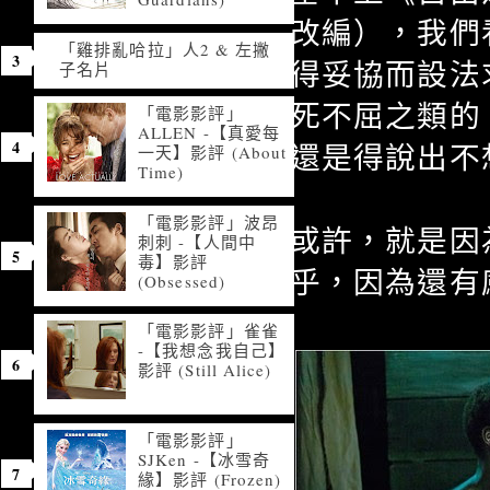
改編），我們
「雞排亂哈拉」人2 & 左撇
得妥協而設法
子名片
死不屈之類的
「電影影評」
ALLEN -【真愛每
還是得說出不
一天】影評 (About
Time)
「電影影評」波昂
或許，就是因
刺刺 -【人間中
毒】影評
乎，因為還有
(Obsessed)
「電影影評」雀雀
-【我想念我自己】
影評 (Still Alice)
「電影影評」
SJKen -【冰雪奇
緣】影評 (Frozen)