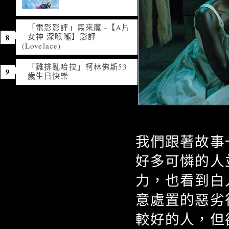
「電影影評」馬來魔 -【A片
女神 深喉嚨】影評
(Lovelace)
「雞排亂哈拉」柯林佛斯53
歲生日快樂
我們跟著故事
好多可憐的人
力，也看到白
意處置的惡劣
較好的人，但