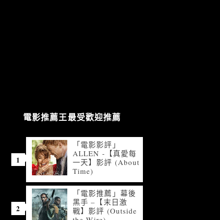
電影推薦王最受歡迎推薦
「電影影評」
ALLEN -【真愛每
一天】影評 (About
Time)
「電影推薦」幕後
黑手 –【末日激
戰】影評 (Outside
the Wire)