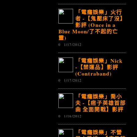
「電癮娛樂」火行
者 -【鬼壓床了沒】
影評 (Once in a
Blue Moon/了不起的亡
靈)
0
1/17/2012
「電癮娛樂」Nick
-【禁運品】影評
(Contraband)
0
1/17/2012
「電癮娛樂」喬小
夫 -【痞子英雄首部
曲 全面開戰】影評
0
1/16/2012
「電癮娛樂」不營