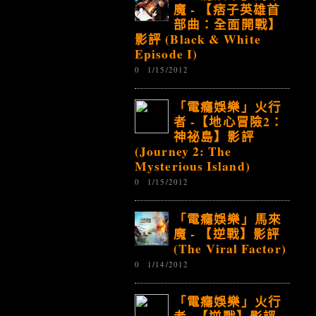
魔 - 【痞子英雄首
部曲：全面開戰】
影評 (Black & White
Episode I)
0
1/15/2012
「電癮娛樂」火行
者 -【地心冒險2：
神祕島】影評
(Journey 2: The
Mysterious Island)
0
1/15/2012
「電癮娛樂」馬來
魔 - 【逆戰】影評
(The Viral Factor)
0
1/14/2012
「電癮娛樂」火行