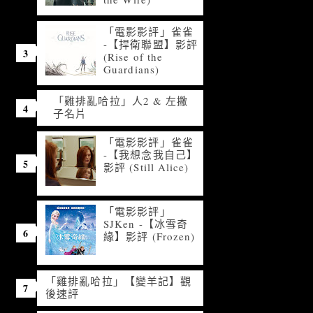
「電影影評」雀雀
-【捍衛聯盟】影評
(Rise of the
Guardians)
「雞排亂哈拉」人2 & 左撇
子名片
「電影影評」雀雀
-【我想念我自己】
影評 (Still Alice)
「電影影評」
SJKen -【冰雪奇
緣】影評 (Frozen)
「雞排亂哈拉」【變羊記】觀
後速評