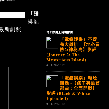
「雞
排亂
) 最新劇照
電影推薦王隨機推薦
「電癮娛樂」不營
養大雞排 -【地心冒
險2:神秘島】影評
(Journey 2: The
Mysterious Island)
0
1/20/2012
「電癮娛樂」輕煙
飄過 -【痞子英雄首
部曲：全面開戰】
影評 (Black & White
Episode I)
0
1/19/2012