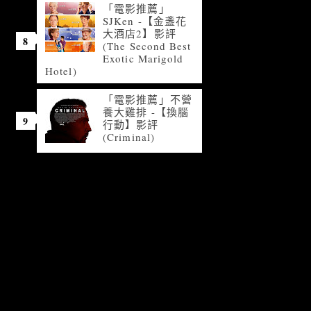
「電影推薦」
SJKen -【金盞花
大酒店2】影評
(The Second Best
Exotic Marigold
Hotel)
「電影推薦」不營
養大雞排 -【換腦
行動】影評
(Criminal)