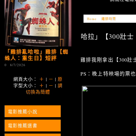
Home
»
雞排時間
»
「雞排亂哈
哈拉」【300壯士：帝
「雞排亂哈啦」雞排【蜘
蛛人：重生日】短評
雞排我剛拿出【300壯
0
8/7/2026
PS：晚上特映場的票
網頁大小：
＋
|
－
|
原
字型大小：
＋
|
－
|
調
切換為簡體
電影推薦小說
電影推薦選書