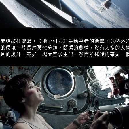
才開始敲打鍵盤，《地心引力》帶給筆者的衝擊，竟然必
的環境。片長約莫90分鐘，簡潔的劇情，沒有太多的人
難片的設計，宛如一場太空求生記，然而所述說的確是一