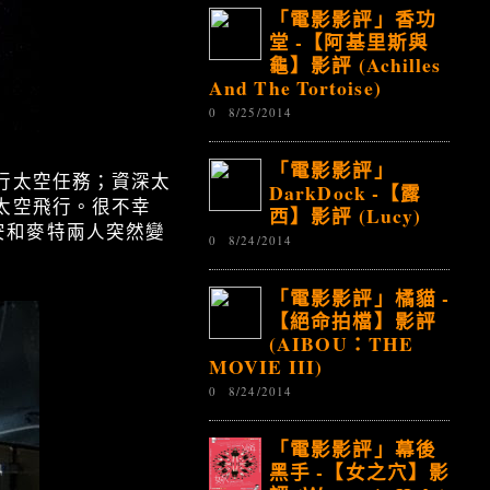
「電影影評」香功
堂 -【阿基里斯與
龜】影評 (Achilles
And The Tortoise)
0
8/25/2014
「電影影評」
行太空任務；資深太
DarkDock -【露
太空飛行。很不幸
西】影評 (Lucy)
安和麥特兩人突然變
0
8/24/2014
「電影影評」橘貓 -
【絕命拍檔】影評
(AIBOU：THE
MOVIE III)
0
8/24/2014
「電影影評」幕後
黑手 -【女之穴】影