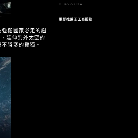
0
8/22/2014
電影推薦王工商服務
為強權國家必走的趨
角，延伸到外太空的
處不勝寒的孤獨。