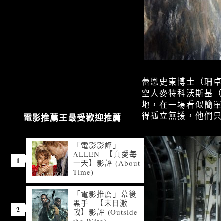
蕾恩史東博士（珊卓
空人麥特科沃斯基（
地，在一場看似簡
得孤立無援，他們
電影推薦王最受歡迎推薦
「電影影評」
ALLEN -【真愛每
一天】影評 (About
Time)
「電影推薦」幕後
黑手 –【末日激
戰】影評 (Outside
the Wire)