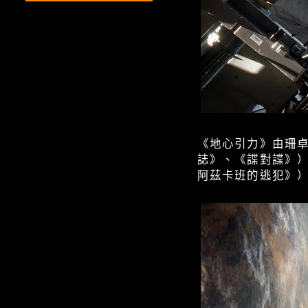
《地心引力》由珊
誌》、《諜對諜》
阿茲卡班的逃犯》