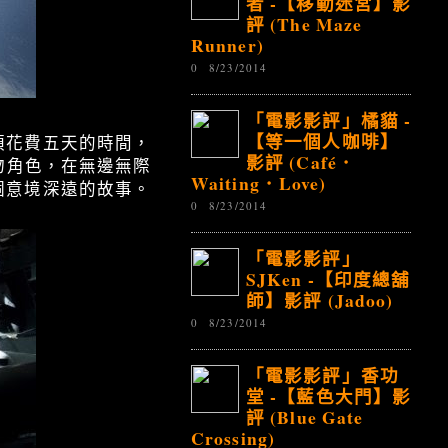
者 -【移動迷宮】影
評 (The Maze
Runner)
0
8/23/2014
「電影影評」橘貓 -
【等一個人咖啡】
須花費五天的時間，
影評 (Café．
物角色，在無邊無際
Waiting．Love)
個意境深遠的故事。
0
8/23/2014
「電影影評」
SJKen -【印度總舖
師】影評 (Jadoo)
0
8/23/2014
「電影影評」香功
堂 -【藍色大門】影
評 (Blue Gate
Crossing)