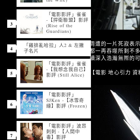
「電影影評」雀雀
-【捍衛聯盟】影評
(Rise of the
Guardians)
周遭的一片死寂表
「雞排亂哈拉」人2 & 左撇
都一再吞噬所剩不
子名片
續深入浩瀚無際的
「電影影評」雀雀
-【我想念我自己】
【電影 地心引力 資
影評 (Still Alice)
「電影影評」
SJKen -【冰雪奇
緣】影評 (Frozen)
「電影影評」波昂
刺刺 -【人間中
毒】影評