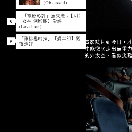
(Obsessed)
「電影影評」馬來魔 -【A片
女神 深喉嚨】影評
(Lovelace)
「雞排亂哈拉」【變羊記】觀
電影試片到今日，
後速評
才能徹底走出無重力
的外太空，看似災