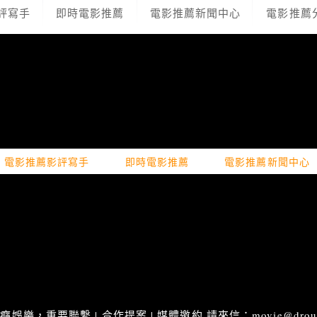
評寫手
即時電影推薦
電影推薦新聞中心
電影推薦
電影推薦影評寫手
即時電影推薦
電影推薦新聞中心
娛樂，重要聯繫 | 合作提案 | 媒體邀約 請來信：movie@droupn