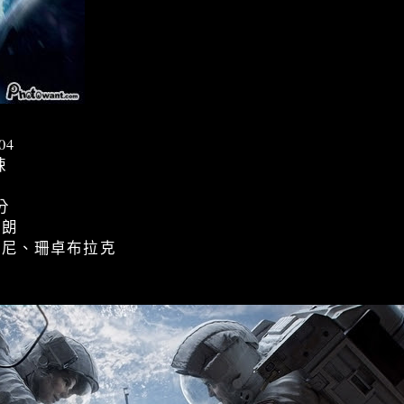
04
悚
分
朗
尼、珊卓布拉克
弟