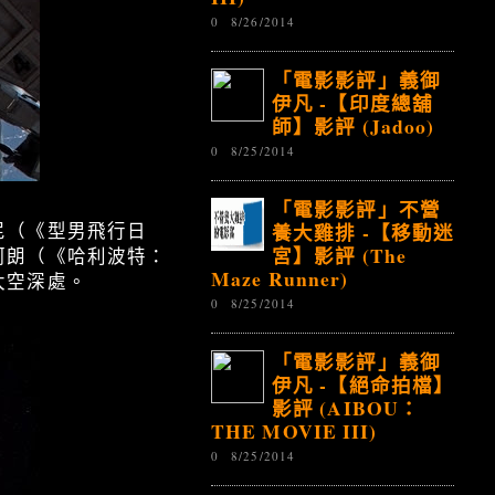
0
8/26/2014
「電影影評」義御
伊凡 -【印度總舖
師】影評 (Jadoo)
0
8/25/2014
「電影影評」不營
養大雞排 -【移動迷
尼（《型男飛行日
宮】影評 (The
柯朗（《哈利波特：
Maze Runner)
太空深處。
0
8/25/2014
「電影影評」義御
伊凡 -【絕命拍檔】
影評 (AIBOU：
THE MOVIE III)
0
8/25/2014