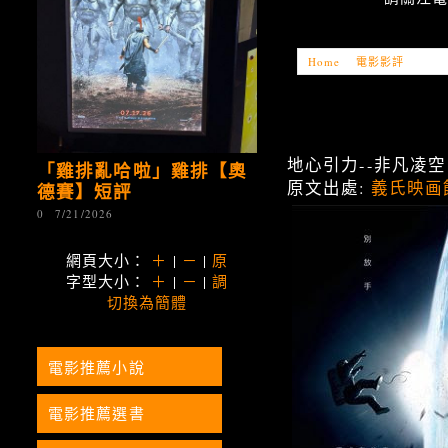
Home
»
電影影評
»
「電影
地心引力--非凡凌
「雞排亂哈啦」雞排【奧
原文出處:
義氏映画
德賽】短評
0
7/21/2026
網頁大小：
＋
|
－
|
原
字型大小：
＋
|
－
|
調
切換為簡體
電影推薦小說
電影推薦選書