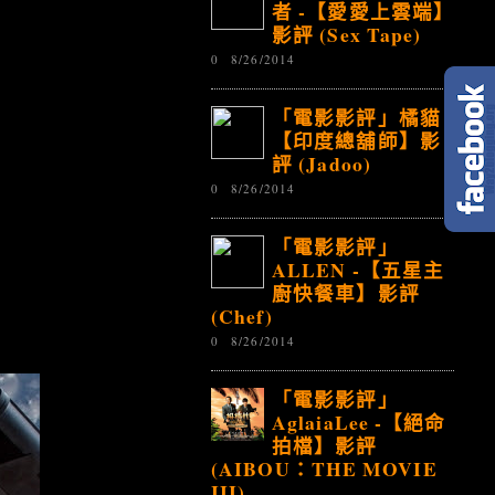
者 -【愛愛上雲端】
影評 (Sex Tape)
0
8/26/2014
「電影影評」橘貓 -
【印度總舖師】影
評 (Jadoo)
0
8/26/2014
「電影影評」
ALLEN -【五星主
廚快餐車】影評
(Chef)
0
8/26/2014
「電影影評」
AglaiaLee -【絕命
拍檔】影評
(AIBOU：THE MOVIE
III)