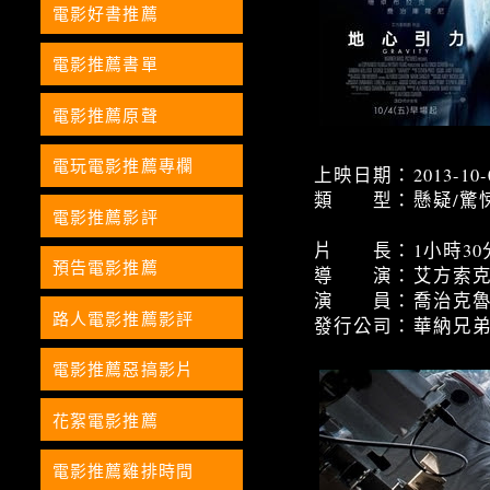
電影好書推薦
電影推薦書單
電影推薦原聲
電玩電影推薦專欄
上映日期：2013-10-
類 型：懸疑/驚
電影推薦影評
片 長：1小時30
預告電影推薦
導 演：艾方索克
演 員：喬治克魯
路人電影推薦影評
發行公司：華納兄
電影推薦惡搞影片
花絮電影推薦
電影推薦雞排時間