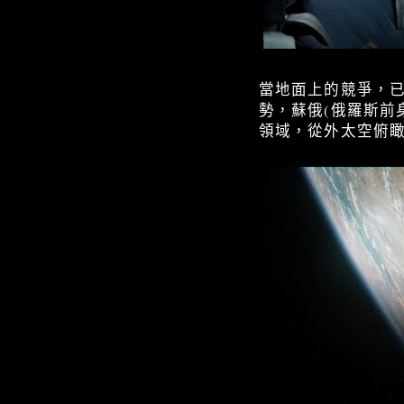
當地面上的競爭，
勢，蘇俄(俄羅斯前
領域，從外太空俯