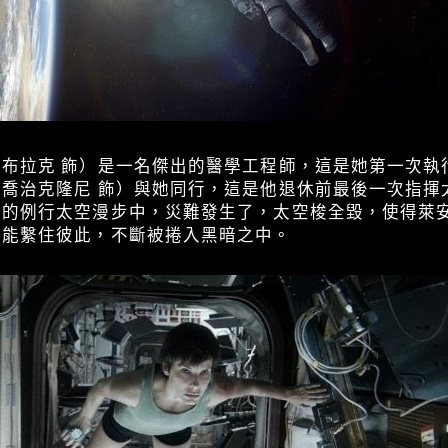
布拉克 飾）是一名傑出的醫學工程師，這是她第一次執
喬治克隆尼 飾）與她同行，這是他退休前最後一次指揮
單的例行太空漫步中，災難發生了，太空梭全毀，使得萊
只能繫住彼此，不斷被捲入黑暗之中。