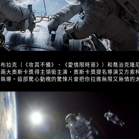
卓布拉克（《攻其不備》、《愛情限時簽》）和喬治克隆
）兩大奧斯卡獎得主領銜主演，奧斯卡獎提名導演艾方索
）執導。這部驚心動魄的驚悚片會把你拉進無限又無情的