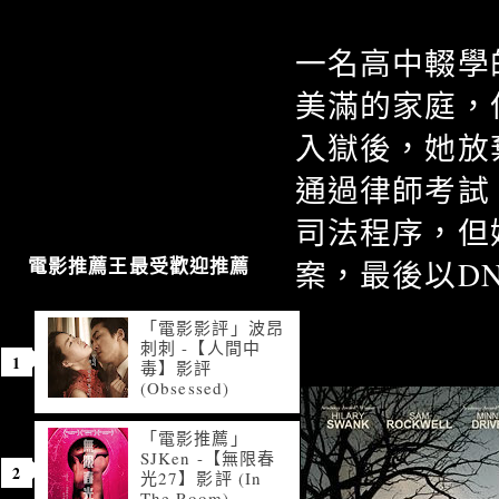
一名高中輟學
美滿的家庭，
入獄後，她放
通過律師考試
司法程序，但
案，最後以D
電影推薦王最受歡迎推薦
「電影影評」波昂
刺刺 -【人間中
毒】影評
(Obsessed)
「電影推薦」
SJKen -【無限春
光27】影評 (In
The Room)