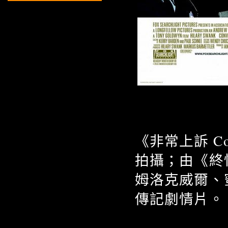
《非常上訴 C
拍攝；由《終
姆洛克威爾、
傳記劇情片。