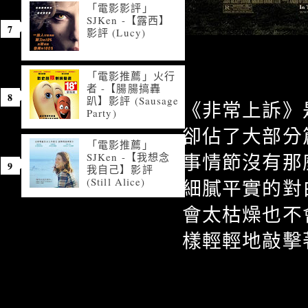
「電影影評」
SJKen -【露西】
影評 (Lucy)
「電影推薦」火行
者 -【腸腸搞轟
趴】影評 (Sausage
《非常上訴》
Party)
卻佔了大部分
「電影推薦」
事情節沒有那
SJKen -【我想念
我自己】影評
(Still Alice)
細膩平實的對
會太枯燥也不
樣輕輕地敲擊