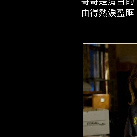
哥哥是清白的
由得熱淚盈眶