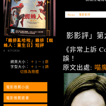
Home
»
電影影評
»
「電影影評
影影評」第六天
「雞排亂哈啦」雞排【蜘
蛛人：重生日】短評
《非常上訴 C
0
8/7/2026
誤！
網頁大小：
＋
|
－
|
原
原文出處:
喵
字型大小：
＋
|
－
|
調
切換為簡體
電影推薦小說
電影推薦選書