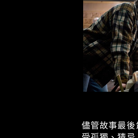
儘管故事最後
受孤獨、猜忌