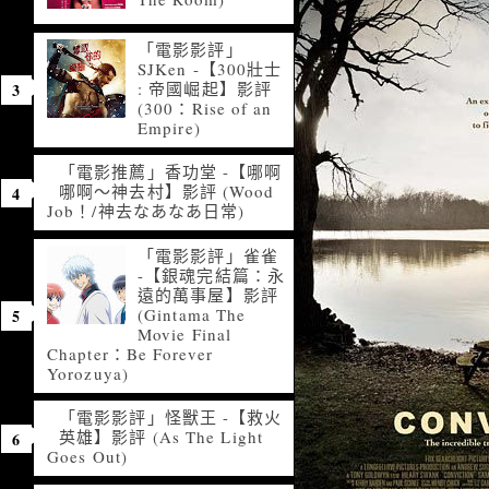
「電影影評」
SJKen -【300壯士
: 帝國崛起】影評
(300：Rise of an
Empire)
「電影推薦」香功堂 -【哪啊
哪啊～神去村】影評 (Wood
Job！/神去なあなあ日常)
「電影影評」雀雀
-【銀魂完結篇：永
遠的萬事屋】影評
(Gintama The
Movie Final
Chapter：Be Forever
Yorozuya)
「電影影評」怪獸王 -【救火
英雄】影評 (As The Light
Goes Out)