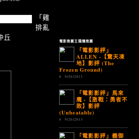
「雞
排亂
仲丘
電影推薦王隨機推薦
「電影影評」
ALLEN -【驚天凍
地】影評 (The
Frozen Ground)
0
9/20/2013
「電影影評」馬來
魔 -【激戰：勇者不
敗】影評
(Unbeatable)
0
9/20/2013
「電影影評」義御