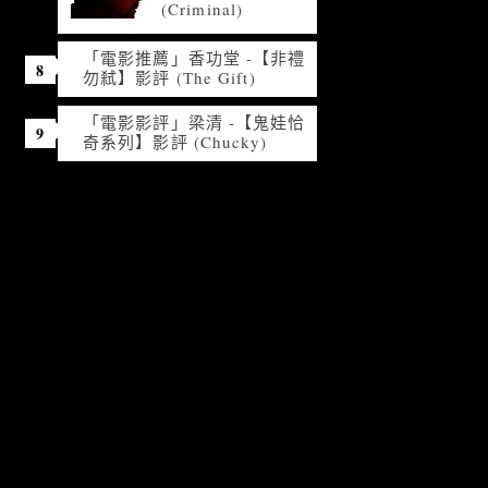
(Criminal)
「電影推薦」香功堂 -【非禮
勿弒】影評 (The Gift)
「電影影評」梁清 -【鬼娃恰
奇系列】影評 (Chucky)