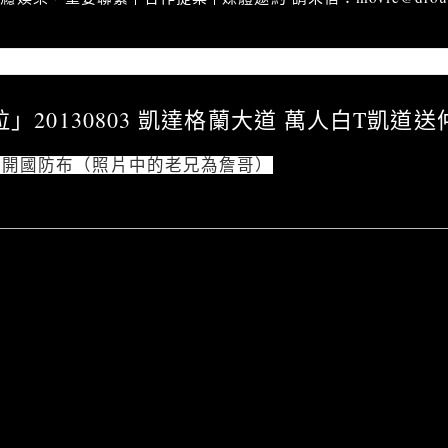
排亂哈拉」20130803 凱達格蘭大道 萬人白T凱道送仲丘
拉」20130803 凱達格蘭大道 萬人白T凱道送
掀開國防布（照片中的老兄為詹哥）