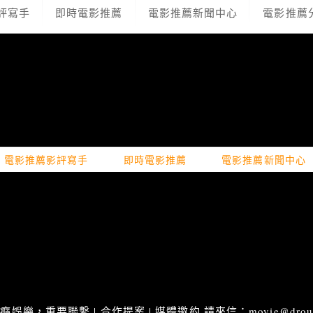
評寫手
即時電影推薦
電影推薦新聞中心
電影推薦
電影推薦影評寫手
即時電影推薦
電影推薦新聞中心
娛樂，重要聯繫 | 合作提案 | 媒體邀約 請來信：movie@droupn