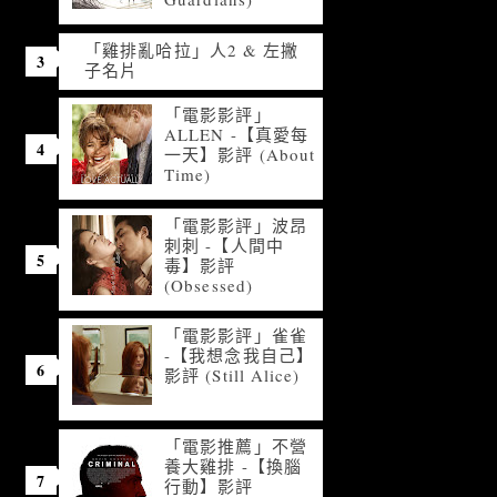
「雞排亂哈拉」人2 & 左撇
子名片
「電影影評」
ALLEN -【真愛每
一天】影評 (About
Time)
「電影影評」波昂
刺刺 -【人間中
毒】影評
(Obsessed)
「電影影評」雀雀
-【我想念我自己】
影評 (Still Alice)
「電影推薦」不營
養大雞排 -【換腦
行動】影評