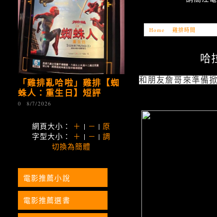
Home
»
雞排時間
»
「雞
哈
和朋友詹哥來準備
「雞排亂哈啦」雞排【蜘
蛛人：重生日】短評
0
8/7/2026
網頁大小：
＋
|
－
|
原
字型大小：
＋
|
－
|
調
切換為簡體
電影推薦小說
電影推薦選書