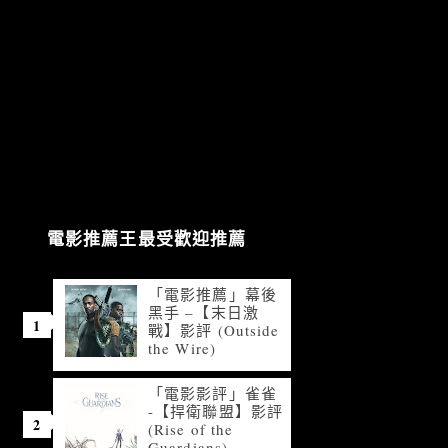
電影推薦王最受歡迎推薦
「電影推薦」幕後
黑手 –【末日激
戰】影評 (Outside
the Wire)
「電影影評」雀雀
-【捍衛聯盟】影評
(Rise of the
Guardians)