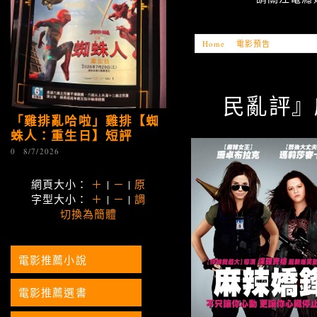
Home
»
電影預告
»
『全民亂評
民亂評』麻辣
「雞排亂哈啦」雞排【蜘
蛛人：重生日】短評
0
8/7/2026
網頁大小：
＋
|
－
|
原
字型大小：
＋
|
－
|
調
切換為簡體
電影推薦小說
電影推薦選書