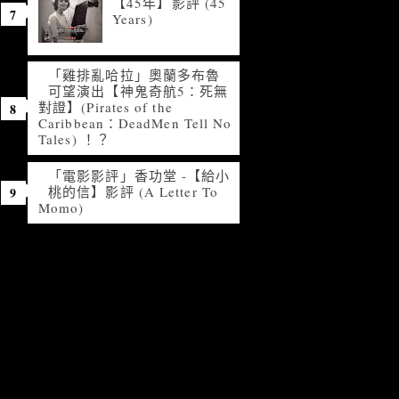
【45年】影評 (45
Years)
「雞排亂哈拉」奧蘭多布魯
可望演出【神鬼奇航5：死無
對證】(Pirates of the
Caribbean：DeadMen Tell No
Tales) ！？
「電影影評」香功堂 -【給小
桃的信】影評 (A Letter To
Momo)