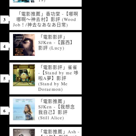
「電影推薦」香功堂 -【哪啊
哪啊～神去村】影評 (Wood
Job！/神去なあなあ日常)
「電影影評」
SJKen -【露西】
影評 (Lucy)
「電影影評」雀雀
-【Stand by me 哆
啦A夢】影評
(Stand by Me
Doraemon)
「電影推薦」
SJKen -【我想念
我自己】影評
(Still Alice)
「電影推薦」Ash -