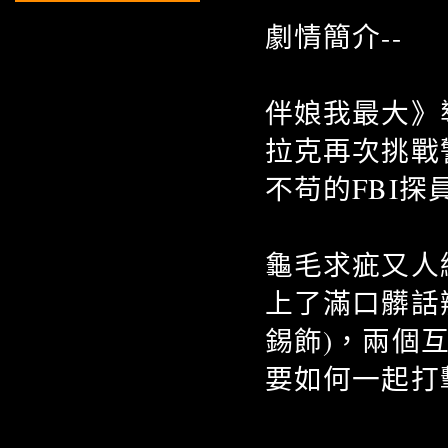
劇情簡介--
伴娘我最大》
拉克再次挑戰
不苟的FBI探
龜毛求疵又人緣
上了滿口髒話
錫飾)，兩個
要如何一起打