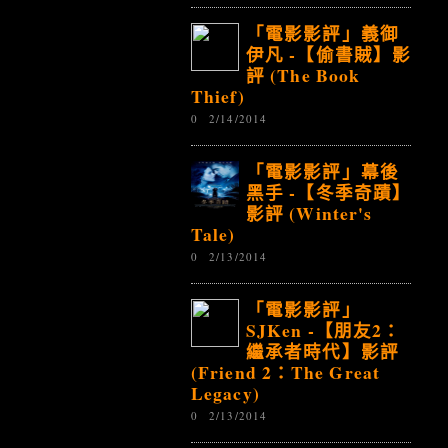
「電影影評」義御
伊凡 -【偷書賊】影
評 (The Book
Thief)
0
2/14/2014
「電影影評」幕後
黑手 -【冬季奇蹟】
影評 (Winter's
Tale)
0
2/13/2014
「電影影評」
SJKen -【朋友2：
繼承者時代】影評
(Friend 2：The Great
Legacy)
0
2/13/2014