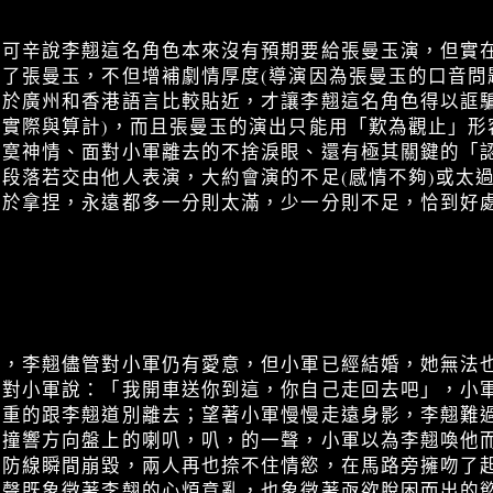
陳可辛說李翹這名角色本來沒有預期要給張曼玉演，但實
了張曼玉，不但增補劇情厚度(導演因為張曼玉的口音問
由於廣州和香港語言比較貼近，才讓李翹這名角色得以誆
實際與算計)，而且張曼玉的演出只能用「歎為觀止」形
落寞神情、面對小軍離去的不捨淚眼、還有極其關鍵的「
段落若交由他人表演，大約會演的不足(感情不夠)或太過
在於拿捏，永遠都多一分則太滿，少一分則不足，恰到好
》，李翹儘管對小軍仍有愛意，但小軍已經結婚，她無法
的對小軍說：「我開車送你到這，你自己走回去吧」，小
凝重的跟李翹道別離去；望著小軍慢慢走遠身影，李翹難
，撞響方向盤上的喇叭，叭，的一聲，小軍以為李翹喚他
的防線瞬間崩毀，兩人再也捺不住情慾，在馬路旁擁吻了
叭聲既象徵著李翹的心煩意亂，也象徵著亟欲脫困而出的