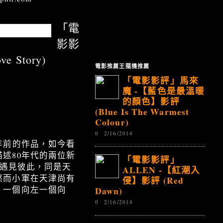
「電
影影
 Story)
電影推薦王隨機推薦
「電影影評」馬來
魔 -【藍色是最溫暖
的顏色】影評
(Blue Is The Warmest
Colour)
0
2/16/2014
年前的作品，如今看
述80年代的兩位新
「電影影評」
們遇見彼此，同是天
ALLEN -【紅潮入
然而小軍在天津尚有
侵】影評 (Red
Dawn)
，一個向左一個向
0
2/16/2014