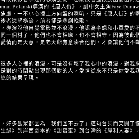
an Polanski導演的《唐人街》，劇中女主角Faye Dun
是焦慮，一不小心撞上方向盤的喇叭，只是《唐人街》的
，後者慾望橫流，前者卻是悲劇輓歌。
》，導演說他自覺電影並不浪漫，他認為李翹和小軍愛的
在同一個村子，他們也不會相戀，也不會相守，因為彼此
是愛情而是天意，是老天爺有意湊合他們，才會讓他們不
了很多人心裡的浪漫，可是沒有壞了我心中的浪漫，對我
都是對的時間點出現那個對的人，愛情從來不只是你愛我
加總的結果呈現。
》，好多觀眾都因為「我們回不去了」這句台詞而笑開了
生緣》到岸西劇本的《甜蜜蜜》到台灣的《犀利人妻》，