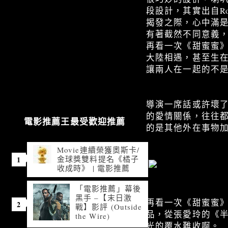
段設計，其實出自Rom
揭發之際，心中滿
有著截然不同意義
再看一次《甜蜜蜜
大陸相遇，甚至生
讓兩人在一起的不
導演一席話或許壞
的愛情關係，往往
電影推薦王最受歡迎推薦
的是其他外在事物
Movie連續榮獲奧斯卡/
金球獎雙料提名《橘子
收成時》 | 電影推薦
「電影推薦」幕後
黑手 –【末日激
再看一次《甜蜜蜜
戰】影評 (Outside
品，從張愛玲的《半
the Wire)
光的覆水難收啊。