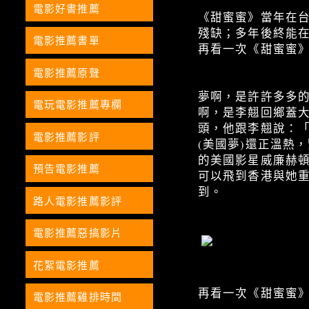
電影好書推薦
《甜蜜蜜》當年在
殘缺；多年後終能
電影推薦書單
再看一次《甜蜜蜜
電影推薦原聲
夢啊，是許許多多
電玩電影推薦專欄
啊，是李翹回鄉蓋
頭，他跟李翹說：
電影推薦影評
(美國夢)還正溫熱
的美國影星威廉赫
預告電影推薦
可以飛到香港與她
到。
路人電影推薦影評
電影推薦惡搞影片
花絮電影推薦
再看一次《甜蜜蜜
電影推薦雞排時間