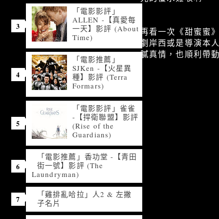
「電影影評」
ALLEN -【真愛每
一天】影評 (About
再看一次《甜蜜蜜
Time)
劇岸西或是導演本
膩真情，也順利帶
「電影推薦」
SJKen -【火星異
種】影評 (Terra
Formars)
「電影影評」雀雀
-【捍衛聯盟】影評
(Rise of the
Guardians)
「電影推薦」香功堂 -【青田
街一號】影評 (The
Laundryman)
「雞排亂哈拉」人2 & 左撇
子名片