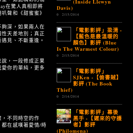
(Inside Llewyn
away在驚人真相即將
Davis)
喇叭聲和《甜蜜蜜》
0
2/15/2014
不夠深，如果兩人在
「電影影評」梁清 -
個性天差地別；真正
【藍色是最溫暖的
斷遇見、不斷重逢。
顏色】影評 (Blue
Is The Warmest Colour)
0
2/15/2014
來說，一段修成正果
我愛你的單純，更多
「電影影評」
SJKen -【偷書賊】
影評 (The Book
Thief)
0
2/14/2014
「電影影評」幕後
黑手 -【遲來的守護
懷，不同時空的作
者】影評
都在感嘆著愛情/時
(Philomena)