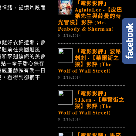
「電影影評」
擾情緒，記憶片段而
AglaiaLee -【皮巴
弟先生與薛曼的時
光冒險】影評 (Mr.
Peabody & Sherman)
0
2/16/2014
筆錢好衣錦還鄉；夢
李翹前往美國避風
「電影影評」波昂
哥和李翹編織的美夢
刺刺 -【華爾街之
狼】影評 (The
姑姑一輩子悉心保存
Wolf of Wall Street)
待威廉赫頓有朝一日
我，看得到卻摘不
0
2/16/2014
「電影影評」
SJKen -【華爾街之
狼】影評 (The
Wolf of Wall Street)
0
2/16/2014
「電影影評」馬來