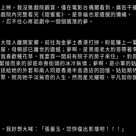
台上映，我沒進戲院觀賞，僅在電影台偶爾看到，廣告干
在戲院內完整看完《甜蜜蜜》，是幸福也是遺憾的彌補。
》，忍不住心疼起劇中一個個遺落的夢。
的大陸人離開家鄉，前往淘金夢土香港打拼，盼能賺上一
大屋，母親卻已離世的遺憾；夢啊，是黑道老大豹哥帶著
「我喜歡種花草，我要買一間前有院子的房子來住」，豹
，緊接而來的卻是命喪街頭的冰冷無情；夢啊，是小軍的
頓送給她的外套和兩人同遊香港半島酒店的回憶，姑姑期
重聚，照亮她平淡無奇的人生，然而星光耀眼，平凡如你
》，我好想大喊：「張曼玉，您快復出影壇吧！！！」