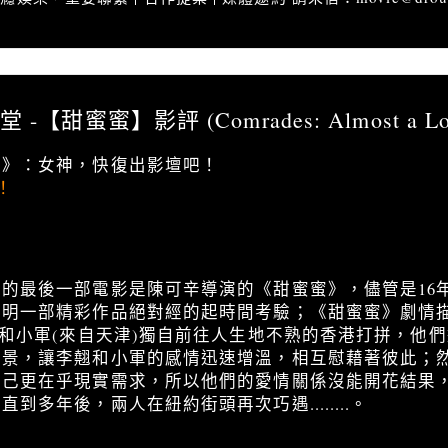
影評」香功堂 -【甜蜜蜜】影評 (Comrades: Almost a Love Story)
-【甜蜜蜜】影評 (Comrades: Almost a Love
蜜》：女神，快復出影壇吧！
！
的最後一部電影是陳可辛導演的《甜蜜蜜》，儘管是16
明一部精彩作品絕對經的起時間考驗；《甜蜜蜜》劇情描
)和小軍(來自天津)獨自前往人生地不熟的香港打拼，他
背景，讓李翹和小軍的感情迅速增溫，相互慰藉著彼此；
自己更在乎現實需求，所以他們的愛情關係沒能開花結果
到多年後，兩人在紐約街頭再次巧遇........。