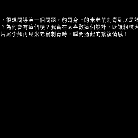
》，很想問導演一個問題，豹哥身上的米老鼠刺青到底是
人？為何會有這個梗？我實在太喜歡這個設計，既讓粗枝
動片尾李翹再見米老鼠刺青時，瞬間湧起的繁複情感！