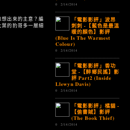
0
2/14/2014
「電影影評」波昂
誰想出來的主意？編
刺刺 -【藍色是最溫
大葉的豹哥多一層細
暖的顏色】影評
(Blue Is The Warmest
Colour)
0
2/14/2014
「電影影評」香功
堂 -【醉鄉民謠】影
評 Part2 (Inside
Llewyn Davis)
0
2/14/2014
「電影影評」橘貓 -
【偷書賊】影評
(The Book Thief)
0
2/14/2014