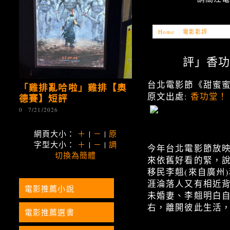
Home
»
電影影評
»
「電影
評」香功堂 
台北電影節《甜蜜
「雞排亂哈啦」雞排【奧
原文出處:
香功堂！
德賽】短評
0
7/21/2026
網頁大小：
＋
|
－
|
原
字型大小：
＋
|
－
|
調
今年台北電影節放映
切換為簡體
來依舊好看的緊，說
移民李翹(來自廣州
涯淪落人又有相近
電影推薦小說
未婚妻、李翹明白
右，離開彼此生活，直
電影推薦選書