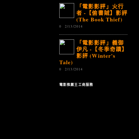
「電影影評」火行
者 -【偷書賊】影評
(The Book Thief)
0
2/13/2014
「電影影評」義御
伊凡 -【冬季奇蹟】
影評 (Winter's
Tale)
0
2/13/2014
電影推薦王工商服務