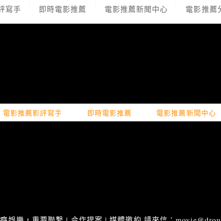
評寫手
即時電影推薦
電影推薦新聞中心
電影推薦
電影推薦影評寫手
即時電影推薦
電影推薦新聞中心
娛樂，重要聯繫 | 合作提案 | 媒體邀約 請來信：movie@droupn