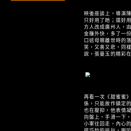
映後座談上，導演
只好用了她；還好用
方人改成廣州人，
金賺外快，多了一份
口述母親離世時的
笑，又喜又悲，同樣
說，張曼玉的精彩
再看一次《甜蜜蜜
係，只能故作鎮定
也在壓抑，他表情
向盤上，手滑一下
小軍往回走，內心
很巧妙的設計，喇