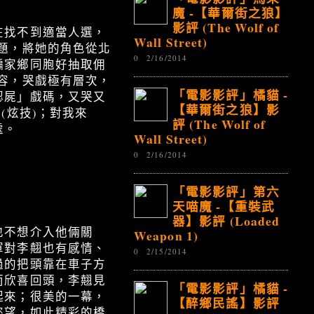
魔 -【華爾街之狼】
影評 (The Wolf of
在找不到適當人選，
Wall Street)
題，將她的角色從北
0
2/16/2014
騙家鄉同胞好抽取佣
容，哭戲極有層次，
「電影影評」橘貓 -
認屍」戲碼，又哭又
【華爾街之狼】影
(炫技)；對我來
評 (The Wolf of
處。
Wall Street)
0
2/16/2014
「電影影評」第六
天喵魔 -【重裝武
器】影評 (Loaded
也不想介入他倆關
Weapon 1)
軍對李翹也有感情、
0
2/15/2014
過的把頭靠在車子方
而欣喜回頭，李翹見
「電影影評」橘貓 -
起來；很美的一幕，
【醉鄉民謠】影評
慾望，如此精彩的橋