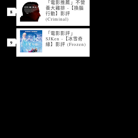
「電影推薦」不營
養大雞排 -【換腦
行動】影評
(Criminal)
「電影影評」
SJKen -【冰雪奇
緣】影評 (Frozen)