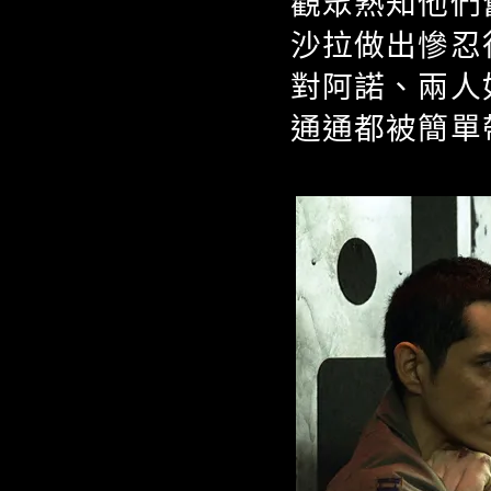
觀眾熟知他們
沙拉做出慘忍
對阿諾、兩人
通通都被簡單