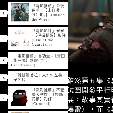
「電影推薦」幕後
黑手 –【末日激
戰】影評 (Outside
the Wire)
「電影影評」雀雀
-【捍衛聯盟】影評
(Rise of the
Guardians)
「電影推薦」香功堂 -【青田
街一號】影評 (The
Laundryman)
「雞排亂哈拉」人2 & 左撇
雖然第五集《
子名片
試圖開發平行
「電影推薦」不營
養大雞排 -【換腦
展，故事其實
行動】影評
(Criminal)
爆雷），而《