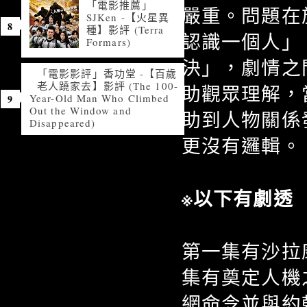
「電影推薦」
嚴重。問題在
SJKen -【火星異
種】影評 (Terra
認識一個人」
Formars)
決」，劇情之
「電影影評」香功堂 -【百歲
老人蹺家去】影評 (The 100-
助觀眾理解，
Year-Old Man Who Climbed
Out the Window and
助到人物關係
Disappeared)
更沒有邏輯。
※以下有劇透
第一集有沙拉
集有奠定人機
網命令並與約