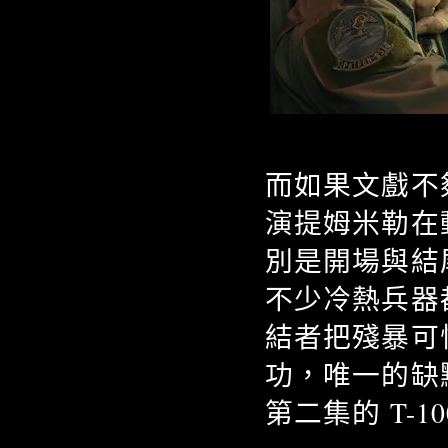
而如果文戲不
演提姆米勒在
別是開場與結
不少冷熱兵器都
結者把殘暴可
功，唯一的缺點
第二集的 T-1