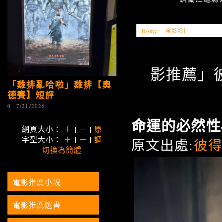
Home
»
電影影評
»
「電影推薦
影推薦」
「雞排亂哈啦」雞排【奧
德賽】短評
0
7/21/2026
命運的必然性
網頁大小：
＋
|
－
|
原
字型大小：
＋
|
－
|
調
原文出處:
彼
切換為簡體
電影推薦小說
電影推薦選書