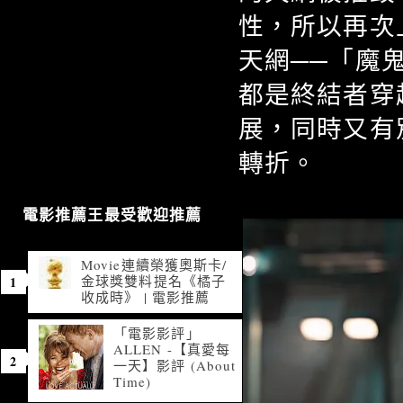
性，所以再次
天網──「魔
都是終結者穿
展，同時又有
轉折。
電影推薦王最受歡迎推薦
Movie連續榮獲奧斯卡/
金球獎雙料提名《橘子
收成時》 | 電影推薦
「電影影評」
ALLEN -【真愛每
一天】影評 (About
Time)