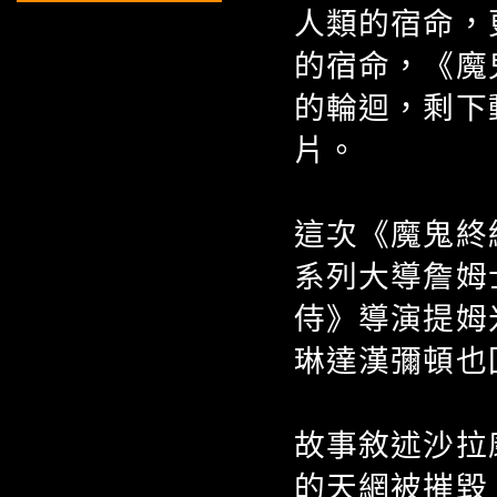
人類的宿命，
的宿命，《魔
的輪迴，剩下
片。
這次《魔鬼終
系列大導詹姆
侍》導演提姆
琳達漢彌頓也
故事敘述沙拉
的天網被摧毀